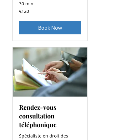
30 min
120
€120
euros
Book Now
Rendez-vous
consultation
téléphonique
Spécialiste en droit des