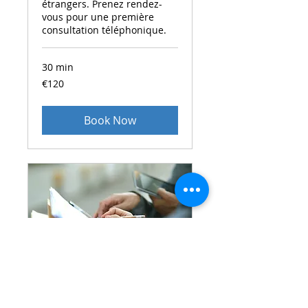
étrangers. Prenez rendez-
vous pour une première
consultation téléphonique.
30 min
120
€120
euros
Book Now
Suivi client rendez-