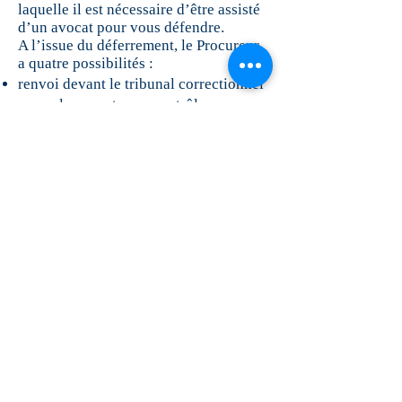
laquelle il est nécessaire d’être assisté
d’un avocat pour vous défendre.
A l’issue du déferrement, le Procureur
a quatre possibilités :
renvoi devant le tribunal correctionnel
avec placement sous contrôle
judiciaire dans l’attente du procès ;
comparution sur reconnaissance
préalable de culpabilité : dans ce cadre
vous êtes jugé le jour même ou le
lendemain en fonction de l’heure du
déferrement ;
comparution immédiate devant le
tribunal correctionnel ;
ouverture d’une information avec
présentation à un juge d’instruction, et,
éventuellement, à un juge des libertés
de la détention.
Face à ces situations, il y a une urgence
pour vos droits.